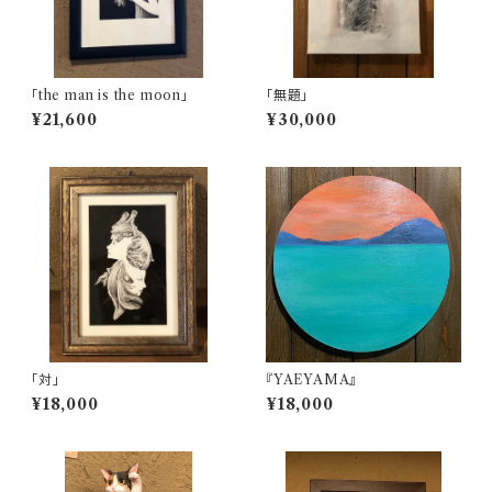
「the man is the moon」
「無題」
¥21,600
¥30,000
「対」
『YAEYAMA』
¥18,000
¥18,000