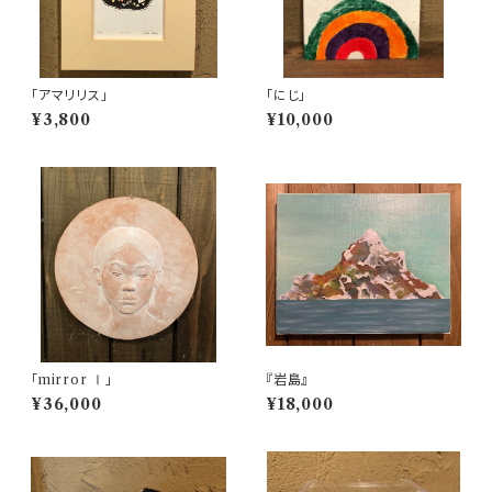
「アマリリス」
「にじ」
¥3,800
¥10,000
「mirror Ⅰ」
『岩島』
¥36,000
¥18,000