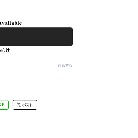
available
方向け
通報する
NE
ポスト