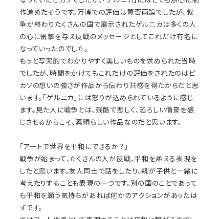
なっていたピカソでしたが、「ゲルニカ」にはとても熱心に制
作進めたそうです。万博での評価は賛否両論でしたが、戦
争が終わりたくさんの国で展示されたゲルニカは多くの人
の心に衝撃を与え反戦のメッセージとしてこれだけ有名に
なっていったのでした。
もっと写実的でわかりやすく美しいものを求められた当時
でしたが、時間をかけてもこれだけの評価をされたのはピ
カソの想いの強さが作品から伝わり共感を得たからだと思
います。「ゲルニカ」には怒りが込められているように感じ
ます。見た人に戦争とは、残酷で悲しく、恐ろしい情景を感
じさせるからこそ、素晴らしい作品なのだと思います。
「アートで世界を平和にできるか？」
戦争が始まって、たくさんの人が反戦、平和を訴える表現を
したと思います。友人同士で話をしたり、親が子供と一緒に
考えたりすることも表現の一つです。別の国のことであって
も平和を願う気持ちがあれば何かのアクションがあったは
ずです。